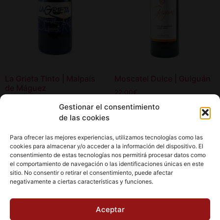
La Grieta Tinto | Malpaís
Moscatel Dulce | Guiguán
de Máguez
22,00
€
17,90
€
Gestionar el consentimiento
Añadir al carrito
de las cookies
Añadir al carrito
Para ofrecer las mejores experiencias, utilizamos tecnologías como las
cookies para almacenar y/o acceder a la información del dispositivo. El
consentimiento de estas tecnologías nos permitirá procesar datos como
el comportamiento de navegación o las identificaciones únicas en este
sitio. No consentir o retirar el consentimiento, puede afectar
negativamente a ciertas características y funciones.
Aviso Legal
Política de cookies (UE)
Aceptar