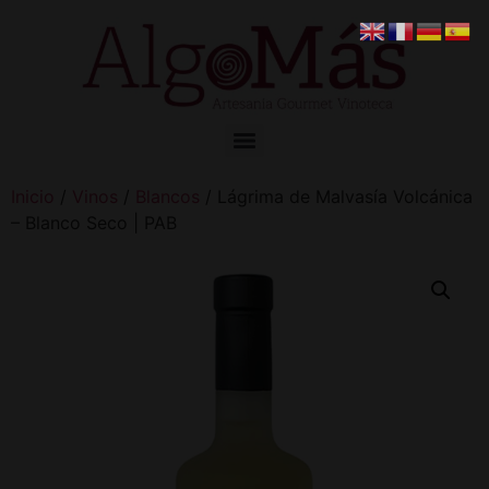
Inicio
/
Vinos
/
Blancos
/ Lágrima de Malvasía Volcánica
– Blanco Seco | PAB