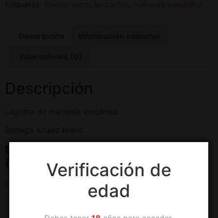
Etiquetas:
blanco-seco
,
lanzarote
,
malvasía volcánica
Descripción
Información adicional
Valoraciones (0)
Descripción
Lágrima de malvasía volcánica
Bodega Arraez Bravo
D.O. Lanzarote, Islas Canarias
(España)
Verificación de
100% malvasía volcánica
edad
Characterísticas