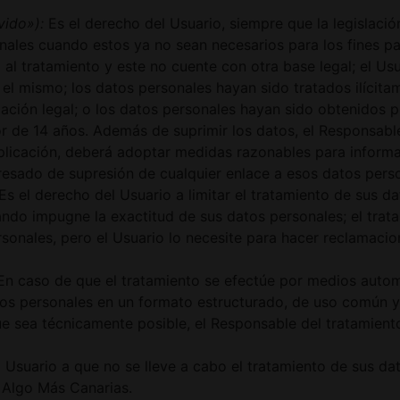
vido»):
Es el derecho del Usuario, siempre que la legislació
nales cuando estos ya no sean necesarios para los fines par
al tratamiento y este no cuente con otra base legal; el Us
 el mismo; los datos personales hayan sido tratados ilícit
ación legal; o los datos personales hayan sido obtenidos p
r de 14 años. Además de suprimir los datos, el Responsable
aplicación, deberá adoptar medidas razonables para informa
eresado de supresión de cualquier enlace a esos datos pers
Es el derecho del Usuario a limitar el tratamiento de sus d
ando impugne la exactitud de sus datos personales; el trata
rsonales, pero el Usuario lo necesite para hacer reclamaci
n caso de que el tratamiento se efectúe por medios automa
os personales en un formato estructurado, de uso común y l
e sea técnicamente posible, el Responsable del tratamiento
 Usuario a que no se lleve a cabo el tratamiento de sus dat
 Algo Más Canarias.