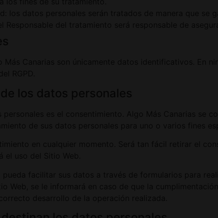
 los fines de su tratamiento.
ad: los datos personales serán tratados de manera que se g
 el Responsable del tratamiento será responsable de asegura
es
o Más Canarias son únicamente datos identificativos. En ni
 del RGPD.
 de los datos personales
os personales es el consentimiento. Algo Más Canarias se 
tamiento de sus datos personales para uno o varios fines es
timiento en cualquier momento. Será tan fácil retirar el c
á el uso del Sitio Web.
pueda facilitar sus datos a través de formularios para reali
tio Web, se le informará en caso de que la cumplimentación
orrecto desarrollo de la operación realizada.
 destinan los datos personales