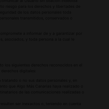
omunicar al Usuario sin dilación indebida
to riesgo para los derechos y libertades de
 seguridad de los datos personales toda
s personales transmitidos, conservados o
compromete a informar de y a garantizar por
, asociados, y toda persona a la cual le
nto los siguientes derechos reconocidos en el
 derechos digitales:
 tratando o no sus datos personales y, en
iento que Algo Más Canarias haya realizado o
stinatarios de las comunicaciones realizadas o
esulten ser inexactos o, teniendo en cuenta