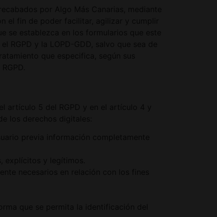
 recabados por Algo Más Canarias, mediante
l fin de poder facilitar, agilizar y cumplir
e se establezca en los formularios que este
en el RGPD y la LOPD-GDD, salvo que sea de
tratamiento que especifica, según sus
l RGPD.
l artículo 5 del RGPD y en el artículo 4 y
e los derechos digitales:
 Usuario previa información completamente
 explícitos y legítimos.
ente necesarios en relación con los fines
orma que se permita la identificación del