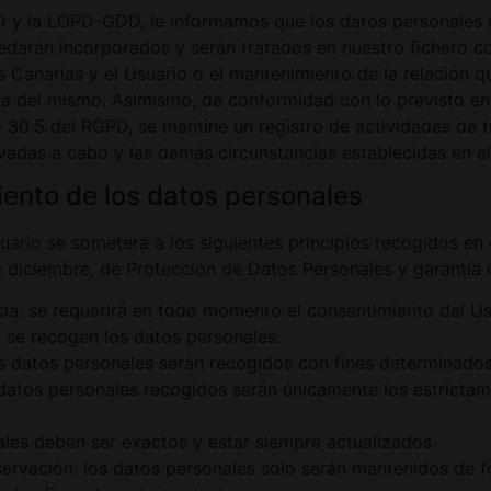
PD y la LOPD-GDD, le informamos que los datos personales
darán incorporados y serán tratados en nuestro fichero con e
Canarias y el Usuario o el mantenimiento de la relación qu
ulta del mismo. Asimismo, de conformidad con lo previsto 
lo 30.5 del RGPD, se mantine un registro de actividades de 
levadas a cabo y las demás circunstancias establecidas en e
miento de los datos personales
uario se someterá a los siguientes principios recogidos en e
 diciembre, de Protección de Datos Personales y garantía d
rencia: se requerirá en todo momento el consentimiento del
s se recogen los datos personales.
los datos personales serán recogidos con fines determinados,
 datos personales recogidos serán únicamente los estrictam
nales deben ser exactos y estar siempre actualizados.
servación: los datos personales solo serán mantenidos de f