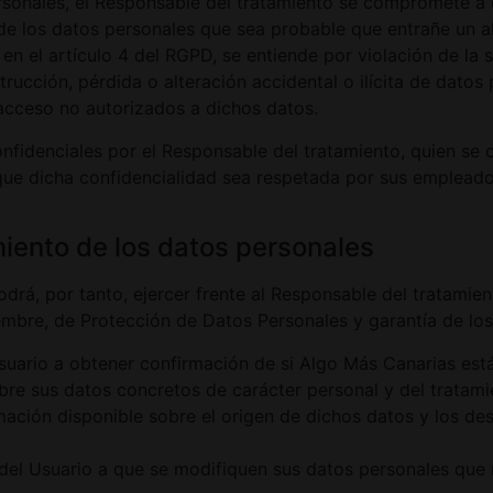
sonales, el Responsable del tratamiento se compromete a c
de los datos personales que sea probable que entrañe un al
o en el artículo 4 del RGPD, se entiende por violación de la
trucción, pérdida o alteración accidental o ilícita de dato
acceso no autorizados a dichos datos.
fidenciales por el Responsable del tratamiento, quien se 
que dicha confidencialidad sea respetada por sus empleados
iento de los datos personales
drá, por tanto, ejercer frente al Responsable del tratamie
mbre, de Protección de Datos Personales y garantía de los
suario a obtener confirmación de si Algo Más Canarias está
bre sus datos concretos de carácter personal y del tratam
ormación disponible sobre el origen de dichos datos y los de
del Usuario a que se modifiquen sus datos personales que r