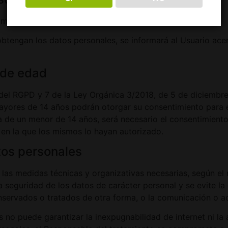
ompartidos con terceros.
btengan los datos personales, se informará al Usuario acer
 de edad
 del RGPD y 7 de la Ley Orgánica 3/2018, de 5 de diciembr
 mayores de 14 años podrán otorgar su consentimiento para 
ta de un menor de 14 años, será necesario el consentimiento
a en la que los mismos lo hayan autorizado.
tos personales
s medidas técnicas y organizativas necesarias, según el n
 seguridad de los datos de carácter personal y se evite la 
conservados o tratados de otra forma, o la comunicación o 
no puede garantizar la inexpugnabilidad de internet ni la 