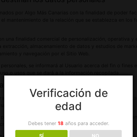
ados por Algo Más Canarias con la finalidad de poder facil
o el mantenimiento de la relación que se establezca en los f
on una finalidad comercial de personalización, operativa y e
la extracción, almacenamiento de datos y estudios de mark
namiento y navegación por el Sitio Web.
rsonales, se informará al Usuario acerca del fin o fines e
l uso o usos que se dará a la información recopilada.
datos personales
Verificación de
rante el tiempo mínimo necesario para los fines de su trat
edad
suario solicite su supresión.
ersonales, se informará al Usuario acerca del plazo duran
Debes tener
18
años para acceder.
riterios utilizados para determinar este plazo.
rsonales
SÍ
NO