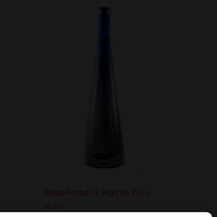
Yaiza Rosado | Vega de Yuco
18,50
€