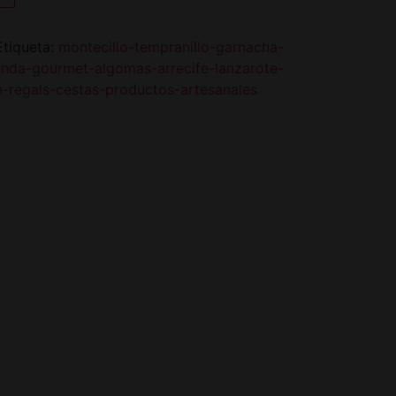
Etiqueta:
montecillo-tempranillo-garnacha-
tienda-gourmet-algomas-arrecife-lanzarote-
en-regals-cestas-productos-artesanales