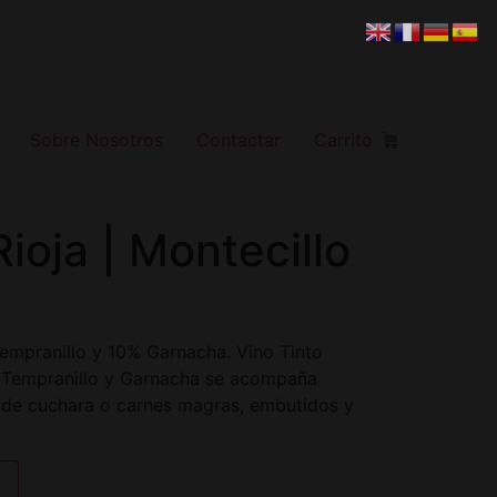
Sobre Nosotros
Contactar
Carrito
Rioja | Montecillo
Tempranillo y 10% Garnacha. Vino Tinto
e Tempranillo y Garnacha se acompaña
 de cuchara o carnes magras, embutidos y