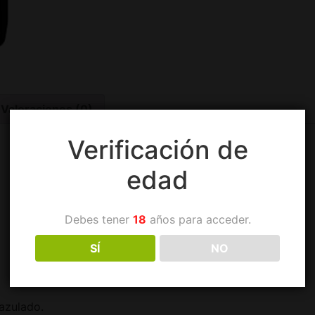
Valoraciones (0)
Verificación de
edad
Debes tener
18
años para acceder.
SÍ
NO
Cata
 azulado.