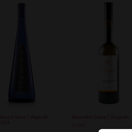
Blanco Seco | Vega de
Moscatel Dulce | Guiguán
2023
22,00
€