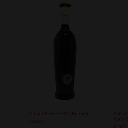
Diego Seco – ECO | Bermejo
Yaiza 
Yuco 
20,00
€
18,50
€