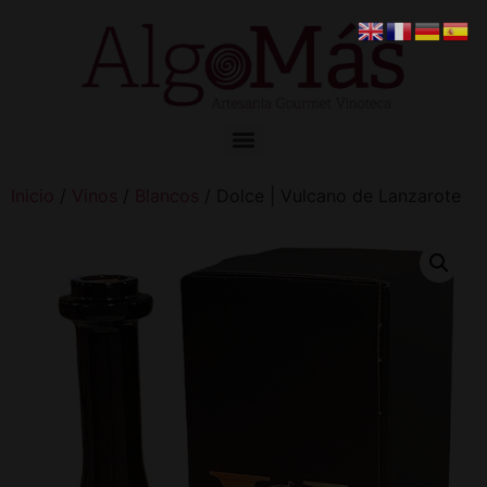
Inicio
/
Vinos
/
Blancos
/ Dolce | Vulcano de Lanzarote