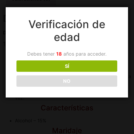
Descripción
Verificación de
D.O. Lanzarote, Islas Canarias (España)
edad
100% Moscatel de Alejandría
Debes tener
18
años para acceder.
Cata
SÍ
Vista –
ambarino luminoso y brillante.
Nariz –
higos sobremaduros, lichi, vainilla, avellana
NO
y recuerdos amielados.
Boca –
untuoso y glicérico. Goloso y elegante a la
vez.
Características
Alcohol – 15%
Maridaje