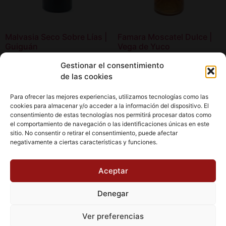
Malvasia Seco Sobre Lías |
Famara Moscatel Dulce |
Guiguán
Vega de Yuco
22,00
€
17,95
€
Gestionar el consentimiento
de las cookies
Añadir al carrito
Añadir al carrito
Para ofrecer las mejores experiencias, utilizamos tecnologías como las
cookies para almacenar y/o acceder a la información del dispositivo. El
consentimiento de estas tecnologías nos permitirá procesar datos como
el comportamiento de navegación o las identificaciones únicas en este
sitio. No consentir o retirar el consentimiento, puede afectar
negativamente a ciertas características y funciones.
Aviso Legal
Política de cookies (UE)
Aceptar
Política de Privacidad
Condiciones de Compra
Denegar
Ofertas Especiales
Wishlist
Carrito
Finalizar Comprar
Ver preferencias