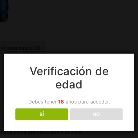
Valoraciones (0)
Verificación de
edad
Debes tener
18
años para acceder.
SÍ
NO
Cata
sos y una gran limpieza a la vista.