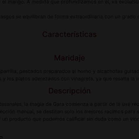
i o el mango. A medida que profundizamos en él, va evoluci
rasgos se equilibran de forma extraordinaria con un grado 
Características
Maridaje
parrilla, pescados preparados al horno y alcachofas guis
 y los platos aderezados con vinagreta, ya que resalta la 
Descripción
tesanales, la magia de Gara comienza a partir de la uva r
elección manual, se destinan solo los mejores racimos para 
un producto que podemos calificar sin duda como un vino 
s