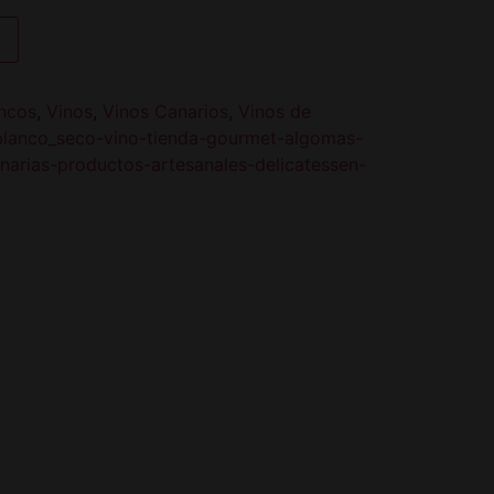
ncos
,
Vinos
,
Vinos Canarios
,
Vinos de
blanco_seco-vino-tienda-gourmet-algomas-
anarias-productos-artesanales-delicatessen-