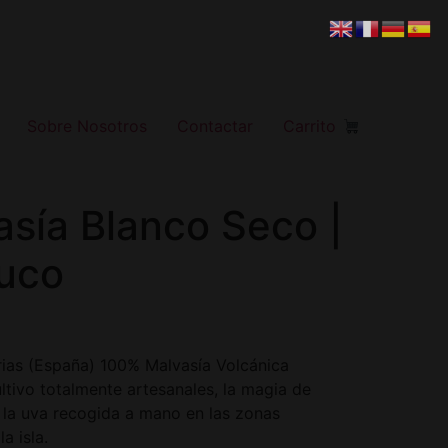
Sobre Nosotros
Contactar
Carrito
asía Blanco Seco |
uco
arias (España) 100% Malvasía Volcánica
ltivo totalmente artesanales, la magia de
 la uva recogida a mano en las zonas
a isla.