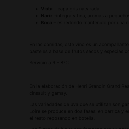
Vista
– capa gris nacarada.
Nariz
-íntegra y fina, aromas a pequeños
Boca
– es redondo mantenido por una me
En las comidas, este vino es un acompañant
pasteles a base de frutos secos y especias c
Servicio a 6 – 8ºC.
En la elaboración de Henri Grandin Grand Res
cinsault y gamay.
Las variedades de uva que se utilizan son ga
Loire se produce en dos fases: en barrica y 
el resto reposando en botella.
Los Blancs de Noirs son famosos por su potenc