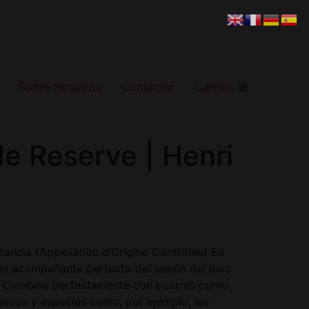
Sobre Nosotros
Contactar
Carrito
e Reserve | Henri
rancia (Appellation d’Origine Contrôlée) En
 un acompañante perfecto del jamón del país
. Combina perfectamente con postres como
 secos y especias como, por ejemplo, las