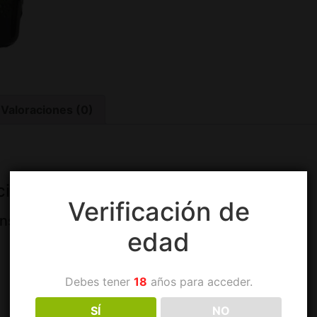
Valoraciones (0)
ia (Appellation d’Origine Contrôlée)
Verificación de
insauly, Gamay
edad
Características
Debes tener
18
años para acceder.
Cata
SÍ
NO