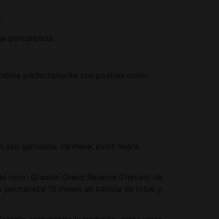
a persistencia.
Combina perfectamente con postres como
n son garnacha, cariñena, pinot negra,
a de Henri Grandin Grand Reserve Crémant de
es permanece 18 meses en barrica de roble y
randin, respetando la tradición, estos vinos