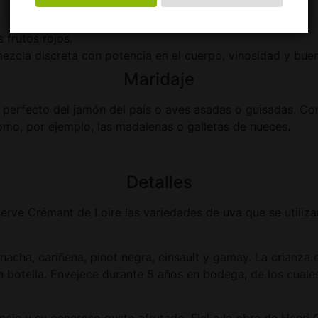
 frutos rojos.
zcla discreta con potencia en el cuerpo, vinosidad y buen
Maridaje
e perfecto del jamón del país o aves asadas o guisadas. 
omo, por ejemplo, las madalenas o galletas de nueces.
Detalles
erve Crémant de Loire las variedades de uva que se utiliza
rnacha, cariñena, pinot negra, cinsault y gamay. La crianz
en botella. Envejece durante 5 años en bodega, de los cual
ia y su generoso gusto afrutado. Fiel a la obra de Henri G