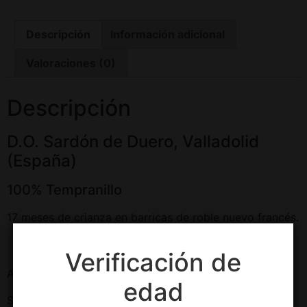
Descripción
Información adicional
Valoraciones (0)
Descripción
D.O. Sardón de Duero, Valladolid
(España)
100% Tempranillo
17 meses de crianza en barricas de roble nuevo francés.
Características
Verificación de
Alcohol – 15 %Vol.
edad
Servivio entre 16-18ºC.