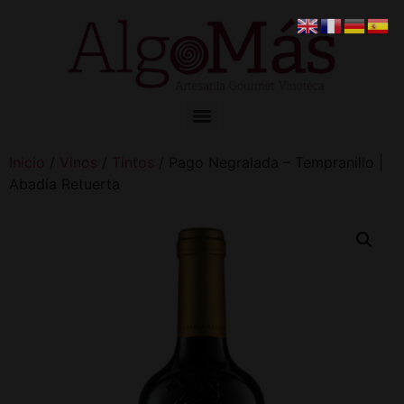
Inicio
/
Vinos
/
Tintos
/ Pago Negralada – Tempranillo |
Abadía Retuerta