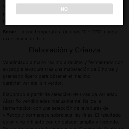
Vino blanco Albarino Lusco
es ideal para degustar con
NO
platos de consistencia media, como tapas calientes,
pescados gratinados y al horno, pastas y arroces.
Servir
– a una temperatura de unos 10 – 11°C, nunca
excesivamente frío.
Elaboración y Crianza
Vendimiado a mano racimo a racimo y fermentado con
su propia levadura tras una maceración de 6 horas y
prensado ligero para obtener el máximo
carácter varietal sin verdor.
Elaborado a partir de selección de uvas de variedad
Albariño vendimiadas manualmente. Raliza la
fermentación con una selección de levaduras de
viñedos y permanece sobre sus lías finas. El resultado
es un vino brillante con un paladar amplio y redondo.
Pazos de Lusco rinde homenaje al Camino de Santiago