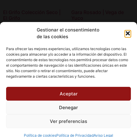
El Grifo Colección Seco |
Gara Rosado | Vega de
El Grifo
Yuco
20,00
€
20,70
€
Gestionar el consentimiento
de las cookies
Añadir al carrito
Añadir al carrito
Para ofrecer las mejores experiencias, utilizamos tecnologías como las
cookies para almacenar y/o acceder a la información del dispositivo. El
consentimiento de estas tecnologías nos permitirá procesar datos como
el comportamiento de navegación o las identificaciones únicas en este
sitio. No consentir o retirar el consentimiento, puede afectar
negativamente a ciertas características y funciones.
Aviso Legal
Política de cookies (UE)
Aceptar
Política de Privacidad
Condiciones de Compra
Denegar
Ofertas Especiales
Wishlist
Carrito
Finalizar Comprar
Ver preferencias
Todos los derechos reservados | AlgoMás Canarias |
Powered by: Lanzaware
Política de cookies
Política de Privacidad
Aviso Legal