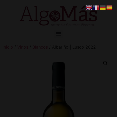
Inicio
/
Vinos
/
Blancos
/ Albariño | Lusco 2022