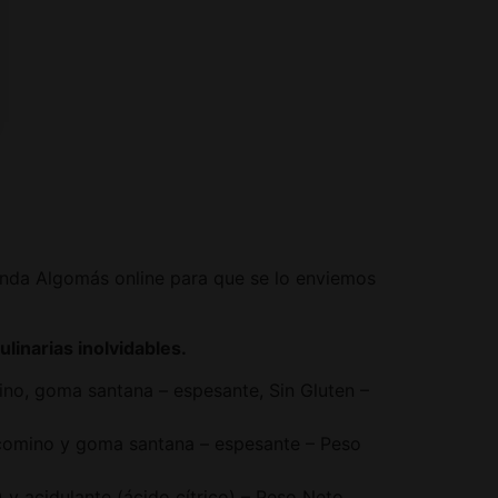
nda Algomás online para que se lo enviemos
linarias inolvidables.
omino, goma santana – espesante, Sin Gluten –
es – comino y goma santana – espesante – Peso
) y acidulante (ácido cítrico) – Peso Neto