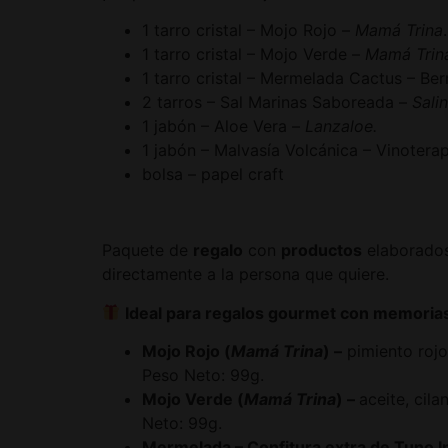
1 tarro cristal – Mojo Rojo –
Mamá Trina
.
1 tarro cristal – Mojo Verde –
Mamá Trin
1 tarro cristal – Mermelada Cactus – Ber
2 tarros – Sal Marinas Saboreada –
Sali
1 jabón – Aloe Vera –
Lanzaloe.
1 jabón – Malvasía Volcánica – Vinoterap
bolsa – papel craft
Paquete de
regalo
con
productos
elaborado
directamente a la persona que quiere.
Ideal para regalos gourmet con memorias 
Mojo Rojo (
Mamá Trina
) –
pimiento rojo,
Peso Neto: 99g.
Mojo Verde (
Mamá Trina
) –
aceite, cila
Neto: 99g.
Mermelada – Confitura extra de Tuno In