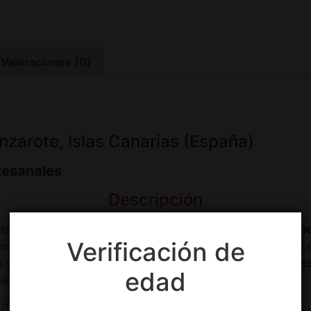
Valoraciones (0)
nzarote, Islas Canarias (España)
tesanales
Descripción
stronómicos con nuestra
Cesta Gourmet MINI/MIDI de Pro
Verificación de
omida artesanal. Este exclusivo pack incluye una variedad
s y de la más alta calidad. Perfecto para regalar a sus sere
edad
paladar.
 nuestra de Lanzarote en una cesta exclusiva!