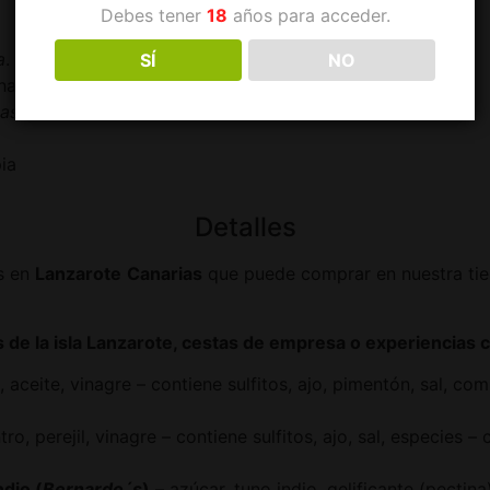
Debes tener
18
años para acceder.
a
.
SÍ
NO
nardo´s.
nas de Janubio
.
ia
Detalles
s en
Lanzarote
Canarias
que puede comprar en nuestra tie
de la isla Lanzarote, cestas de empresa o experiencias cu
 aceite, vinagre – contiene sulfitos, ajo, pimentón, sal, c
ntro, perejil, vinagre – contiene sulfitos, ajo, sal, especi
dio (
Bernardo´s
)
– azúcar, tuno indio, gelificante (pectina