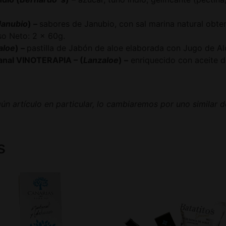
Janubio
) –
sabores de Janubio, con sal marina natural obten
eso Neto: 2 x 60g.
aloe
) –
pastilla de Jabón de aloe elaborada con Jugo de Al
sanal VINOTERAPIA – (
Lanzaloe
) –
enriquecido con aceite d
n artículo en particular, lo cambiaremos por uno similar d
s