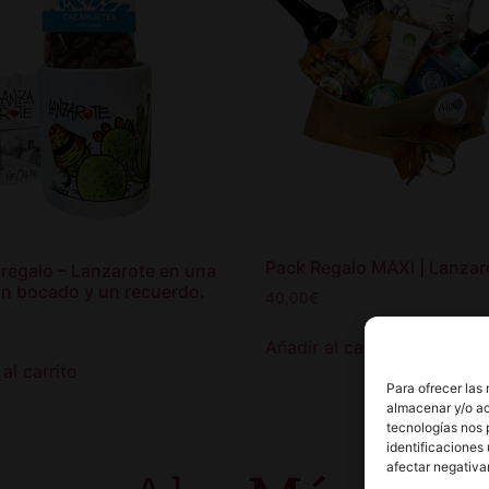
Pack Regalo MAXI | Lanzar
 regalo – Lanzarote en una
un bocado y un recuerdo.
40,00
€
Añadir al carrito
al carrito
Para ofrecer las
almacenar y/o ac
tecnologías nos 
identificaciones 
afectar negativa