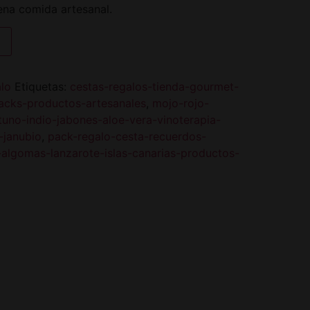
ena comida artesanal.
lo
Etiquetas:
cestas-regalos-tienda-gourmet-
packs-productos-artesanales
,
mojo-rojo-
uno-indio-jabones-aloe-vera-vinoterapia-
-janubio
,
pack-regalo-cesta-recuerdos-
algomas-lanzarote-islas-canarias-productos-