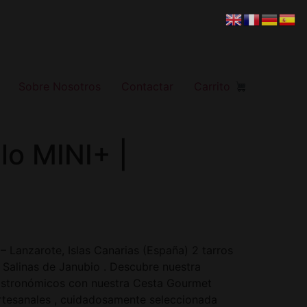
Sobre Nosotros
Contactar
Carrito
lo MINI+ |
 Lanzarote, Islas Canarias (España) 2 tarros
 Salinas de Janubio . Descubre nuestra
astronómicos con nuestra Cesta Gourmet
rtesanales , cuidadosamente seleccionada