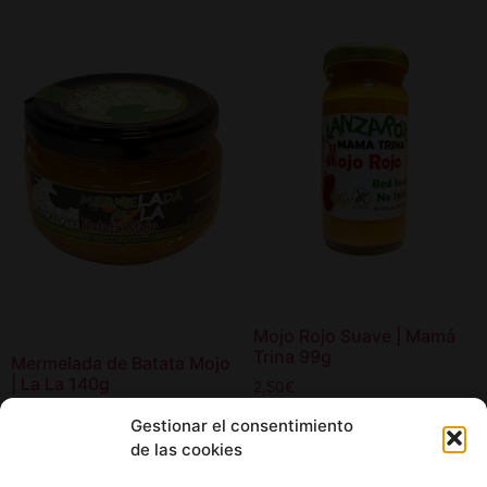
Mojo Rojo Suave | Mamá
Trina 99g
Mermelada de Batata Mojo
| La La 140g
2,50
€
4,50
€
Gestionar el consentimiento
Añadir al carrito
de las cookies
Añadir al carrito