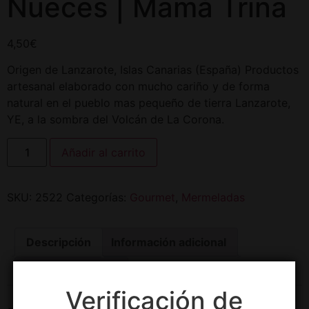
Nueces | Mamá Trina
4,50
€
Origen de Lanzarote, Islas Canarias (España) Productos
artesanal elaborado con mucho cariño y de forma
natural en el pueblo mas pequeño de tierra Lanzarote,
YE, a la sombra del Volcán de La Corona.
Añadir al carrito
SKU:
2522
Categorías:
Gourmet
,
Mermeladas
Descripción
Información adicional
Valoraciones (0)
Verificación de