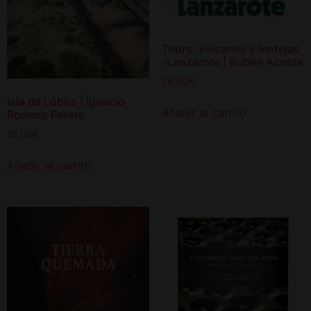
Tours, volcanes y lentejas
-Lanzarote | Rubén Acosta
26,00
€
Isla de Lobos | Ignacio
Añadir al carrito
Romero Perera
19,00
€
Añadir al carrito