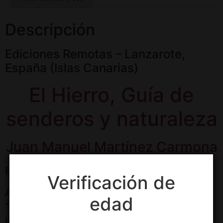
Descripción
Ediciones Remotas – Lanzarote,
España (Islas Canarias)
El Hierro, Guía de
senderos y naturaleza
Juan Manuel Martínez Carmona
Español
Verificación de
Año de publicación: 2024
edad
Tamaño: 11,5 x 20,5 cm
ISBN: 978-84-127773-6-9