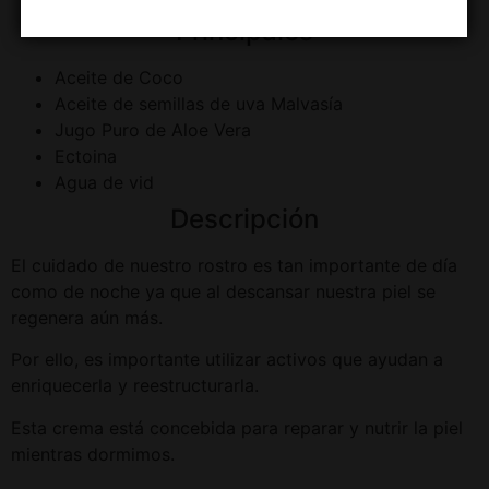
Principales
Aceite de Coco
Aceite de semillas de uva Malvasía
Jugo Puro de Aloe Vera
Ectoina
Agua de vid
Descripción
El cuidado de nuestro rostro es tan importante de día
como de noche ya que al descansar nuestra piel se
regenera aún más.
Por ello, es importante utilizar activos que ayudan a
enriquecerla y reestructurarla.
Esta crema está concebida para reparar y nutrir la piel
mientras dormimos.