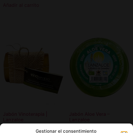
Añadir al carrito
Jabón Vinoterapia |
Jabón Aloe Vera –
Lanzaloe
Lanzaloe
5,00
€
3,20
€
Gestionar el consentimiento