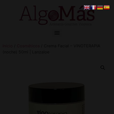
Inicio
/
Cosméticos
/ Crema Facial – VINOTERAPIA
(noche) 50ml | Lanzaloe