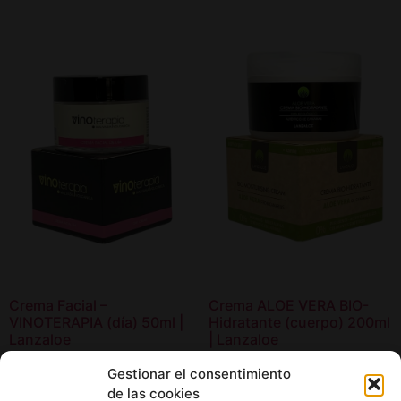
Crema Facial –
Crema ALOE VERA BIO-
VINOTERAPIA (día) 50ml |
Hidratante (cuerpo) 200ml
Lanzaloe
| Lanzaloe
14,00
€
18,00
€
Gestionar el consentimiento
de las cookies