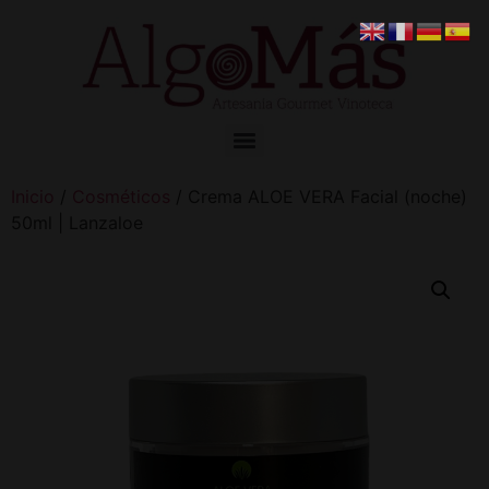
Inicio
/
Cosméticos
/ Crema ALOE VERA Facial (noche)
50ml | Lanzaloe