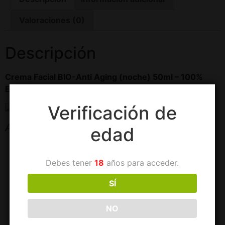
Valoraciones (0)
Descripción
Crema Facial BIO-Anti Aging (noche) 50ml – 100%
ECOLÓGICO
Verificación de
Aloe Vera de Canarias
edad
Propiedades
Debes tener
18
años para acceder.
Efecto antiarrugas.
Hidratante.
SÍ
Regenerante.
Efecto anti-arrugas.
NO
0% Parabenos, Aceites Minerales, Colorantes