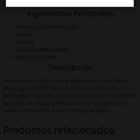
Sintéticos
Ingredientes Principales
Aloe Vera Barbadensis Gel
Ribosa
Ectoina
Aceite de Macadamia
Aceite de Jojoba
Descripción
Estimula la actividad celular posee un potente efecto
antiarrugas. El Aloe Vera, la Ectoina y la Ribosa
protegen y regeneran naturalmente la piel, y los aceites
naturales de Jojoba y Macadamia contrbuyen a una
máxima hidratación. Para todo tipo de piles.
Productos relacionados