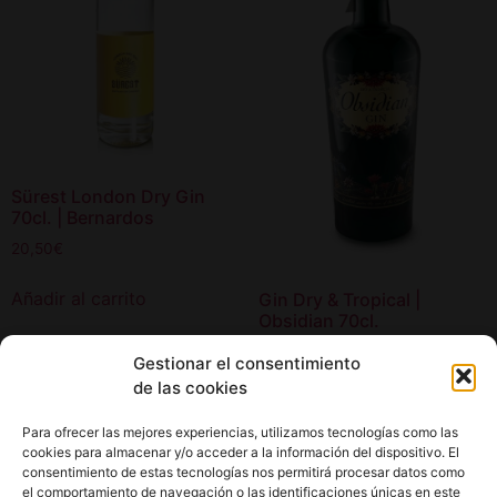
Sürest London Dry Gin
70cl. | Bernardos
20,50
€
Añadir al carrito
Gin Dry & Tropical |
Obsidian 70cl.
23,50
€
Gestionar el consentimiento
de las cookies
Añadir al carrito
Para ofrecer las mejores experiencias, utilizamos tecnologías como las
cookies para almacenar y/o acceder a la información del dispositivo. El
consentimiento de estas tecnologías nos permitirá procesar datos como
el comportamiento de navegación o las identificaciones únicas en este