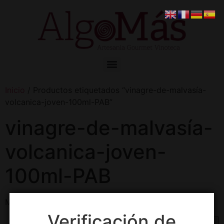
Inicio
/ Productos etiquetados “vinagre-de-malvasía-
volcanica-joven-100ml-PAB”
vinagre-de-malvasía-
volcanica-joven-
100ml-PAB
Mostrando el único resultado
Verificación de