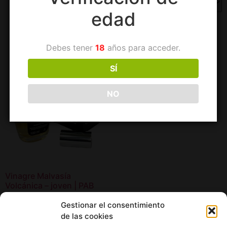
edad
Debes tener
18
años para acceder.
SÍ
NO
Vinagre Malvasía
Volcánica – joven | PAB
4,90
€
Gestionar el consentimiento
de las cookies
Añadir al carrito