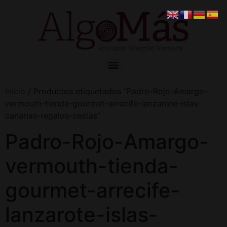
Inicio
/ Productos etiquetados “Padro-Rojo-Amargo-
vermouth-tienda-gourmet-arrecife-lanzarote-islas-
canarias-regalos-cestas”
Padro-Rojo-Amargo-
vermouth-tienda-
gourmet-arrecife-
lanzarote-islas-