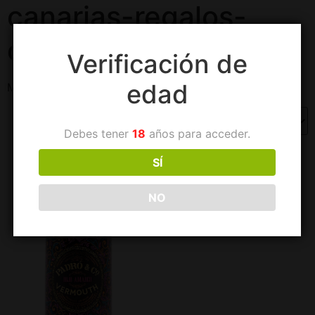
canarias-regalos-
cestas
Verificación de
edad
Mostrando el único resultado
Debes tener
18
años para acceder.
SÍ
NO