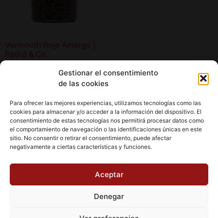
Vermouth Rojo Amargo |
Padró & Co.
20,00
€
Gestionar el consentimiento
de las cookies
Añadir al carrito
Para ofrecer las mejores experiencias, utilizamos tecnologías como las
cookies para almacenar y/o acceder a la información del dispositivo. El
consentimiento de estas tecnologías nos permitirá procesar datos como
el comportamiento de navegación o las identificaciones únicas en este
sitio. No consentir o retirar el consentimiento, puede afectar
negativamente a ciertas características y funciones.
Aviso Legal
Política de cookies (UE)
Aceptar
Política de Privacidad
Condiciones de Compra
Denegar
Ofertas Especiales
Wishlist
Carrito
Finalizar Comprar