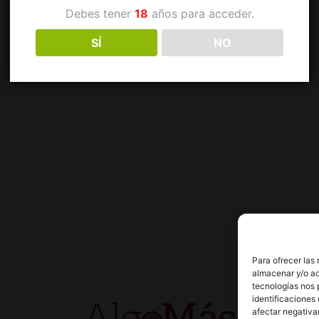
Debes tener
18
años para acceder.
SÍ
NO
Para ofrecer las
almacenar y/o ac
tecnologías nos 
identificaciones 
afectar negativa