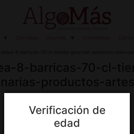
Cervezas
Gourmet
Cosméticos
Libros
-aldea-8-barricas-70-cl-tienda-gourmet-lanzarote-islas-ca
ea-8-barricas-70-cl-ti
anarias-productos-arte
Verificación de
edad