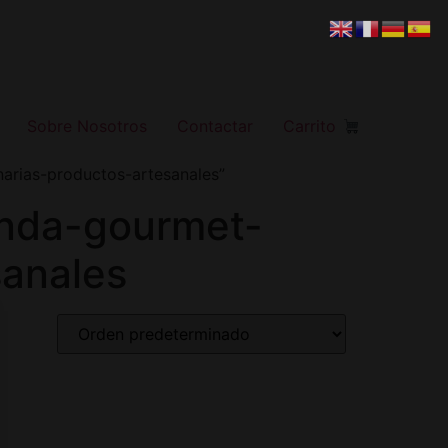
Sobre Nosotros
Contactar
Carrito
narias-productos-artesanales”
enda-gourmet-
sanales