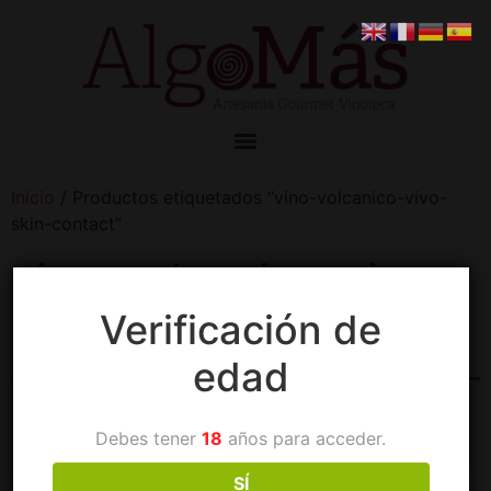
Inicio
/ Productos etiquetados “vino-volcanico-vivo-
skin-contact”
vino-volcanico-vivo-
Verificación de
skin-contact
edad
No se han encontrado productos que
coincidan con tu selección.
Debes tener
18
años para acceder.
SÍ