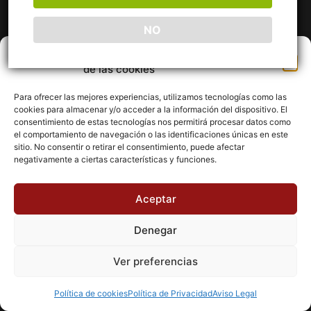
NO
Gestionar el consentimiento
de las cookies
Aviso Legal
Política de cookies (UE)
Política de Privacidad
Condiciones de Compra
Para ofrecer las mejores experiencias, utilizamos tecnologías como las
cookies para almacenar y/o acceder a la información del dispositivo. El
Ofertas Especiales
Wishlist
Carrito
consentimiento de estas tecnologías nos permitirá procesar datos como
Finalizar Comprar
el comportamiento de navegación o las identificaciones únicas en este
sitio. No consentir o retirar el consentimiento, puede afectar
Todos los derechos reservados | AlgoMás Canarias |
negativamente a ciertas características y funciones.
Powered by: Lanzaware
Aceptar
Denegar
Ver preferencias
Política de cookies
Política de Privacidad
Aviso Legal