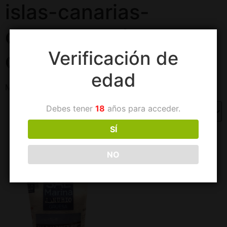
islas-canarias-
cestas-regalos-
Verificación de
delicatessen
edad
Mostrando el único resultado
Debes tener
18
años para acceder.
SÍ
NO