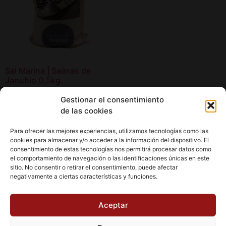
Sal Marina | Salinas de
Janubio 0,5kg.
1,20
€
Gestionar el consentimiento
de las cookies
Añadir al carrito
Para ofrecer las mejores experiencias, utilizamos tecnologías como las
cookies para almacenar y/o acceder a la información del dispositivo. El
consentimiento de estas tecnologías nos permitirá procesar datos como
el comportamiento de navegación o las identificaciones únicas en este
sitio. No consentir o retirar el consentimiento, puede afectar
negativamente a ciertas características y funciones.
Aviso Legal
Política de cookies (UE)
Aceptar
Política de Privacidad
Condiciones de Compra