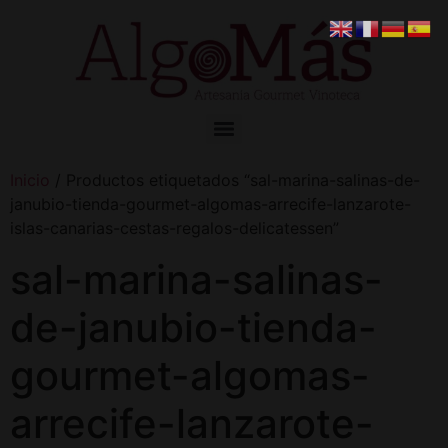
Inicio
/ Productos etiquetados “sal-marina-salinas-de-
janubio-tienda-gourmet-algomas-arrecife-lanzarote-
islas-canarias-cestas-regalos-delicatessen”
sal-marina-salinas-
de-janubio-tienda-
gourmet-algomas-
arrecife-lanzarote-