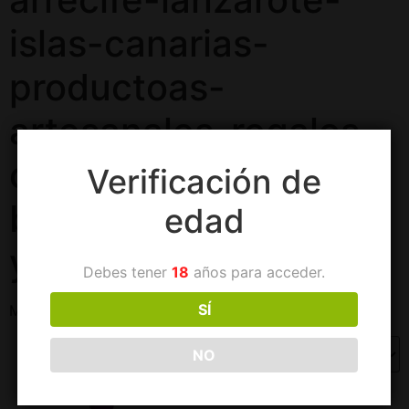
islas-canarias-
productoas-
artesanales-regalos-
cestas-delicatessen-
Verificación de
bodegas-vega-de-
edad
yuco
Debes tener
18
años para acceder.
SÍ
Mostrando el único resultado
NO