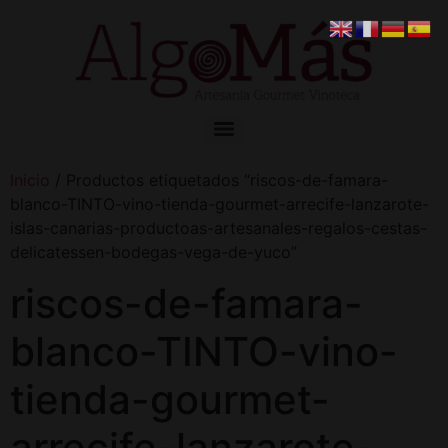
Inicio
/ Productos etiquetados “riscos-de-famara-
blanco-TINTO-vino-tienda-gourmet-arrecife-lanzarote-
islas-canarias-productoas-artesanales-regalos-cestas-
delicatessen-bodegas-vega-de-yuco”
riscos-de-famara-
blanco-TINTO-vino-
tienda-gourmet-
arrecife-lanzarote-