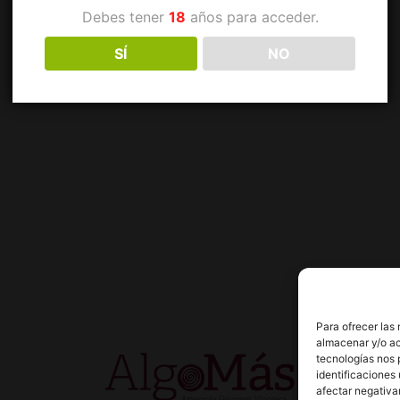
Debes tener
18
años para acceder.
SÍ
NO
Para ofrecer las
almacenar y/o ac
tecnologías nos 
identificaciones 
afectar negativa