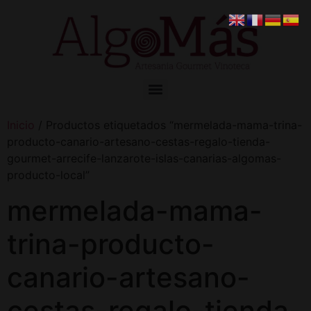
Inicio
/ Productos etiquetados “mermelada-mama-trina-
producto-canario-artesano-cestas-regalo-tienda-
gourmet-arrecife-lanzarote-islas-canarias-algomas-
producto-local”
mermelada-mama-
trina-producto-
canario-artesano-
cestas-regalo-tienda-