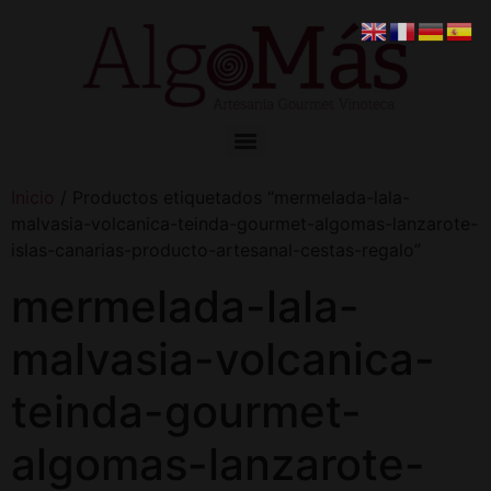
Inicio
/ Productos etiquetados “mermelada-lala-
malvasia-volcanica-teinda-gourmet-algomas-lanzarote-
islas-canarias-producto-artesanal-cestas-regalo”
mermelada-lala-
malvasia-volcanica-
teinda-gourmet-
algomas-lanzarote-