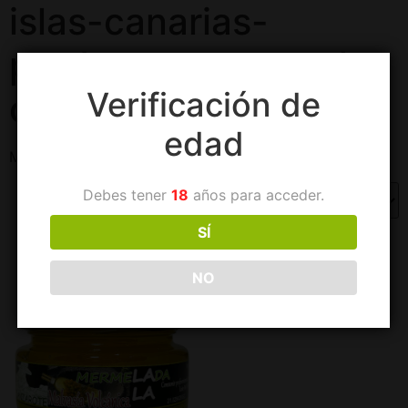
islas-canarias-
producto-artesanal-
Verificación de
cestas-regalo
edad
Mostrando el único resultado
Debes tener
18
años para acceder.
SÍ
NO