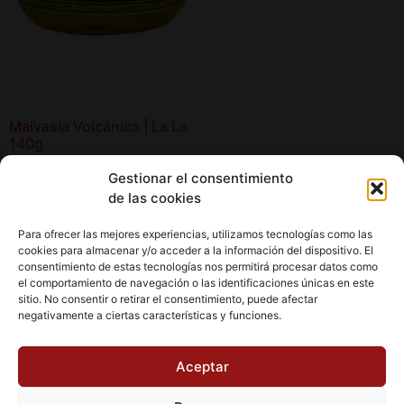
Malvasía Volcánica | La La
140g
4,50
€
Gestionar el consentimiento
de las cookies
Añadir al carrito
Para ofrecer las mejores experiencias, utilizamos tecnologías como las
cookies para almacenar y/o acceder a la información del dispositivo. El
consentimiento de estas tecnologías nos permitirá procesar datos como
el comportamiento de navegación o las identificaciones únicas en este
sitio. No consentir o retirar el consentimiento, puede afectar
negativamente a ciertas características y funciones.
Aviso Legal
Política de cookies (UE)
Aceptar
Política de Privacidad
Condiciones de Compra