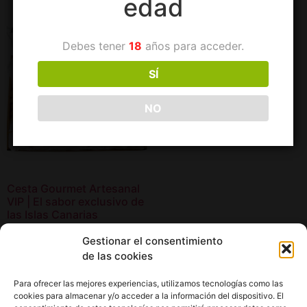
edad
Debes tener
18
años para acceder.
SÍ
NO
Cesta Gourmet Artesanal
VIP | El sabor exclusivo de
las Islas Canarias
60,00
€
Gestionar el consentimiento
de las cookies
Añadir al carrito
Para ofrecer las mejores experiencias, utilizamos tecnologías como las
cookies para almacenar y/o acceder a la información del dispositivo. El