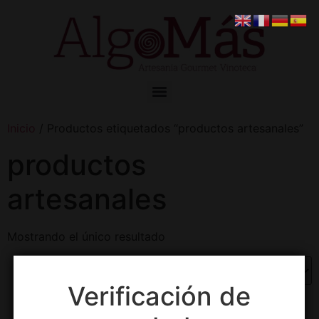
Inicio
/ Productos etiquetados “productos artesanales”
productos
artesanales
Mostrando el único resultado
Verificación de