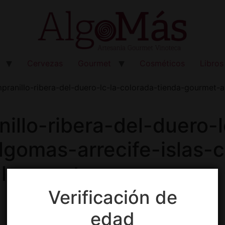
Cervezas
Gourmet
Cosméticos
Libros
pranillo-ribera-del-duero-lc-la-colorada-tienda-gourmet-a
nillo-ribera-del-duero-
gomas-arrecife-islas-c
alos-cestas
Verificación de
edad