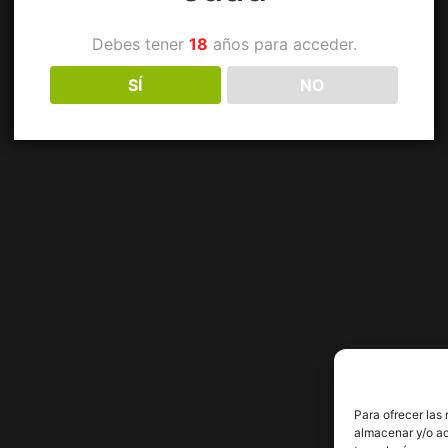
Debes tener
18
años para acceder.
SÍ
NO
Para ofrecer las
almacenar y/o ac