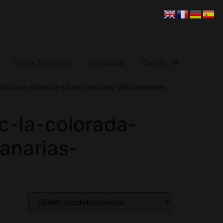
Sobre Nosotros
Contactar
Carrito
lgomas-arrecife-islas-canarias-delicatessen-
lc-la-colorada-
anarias-