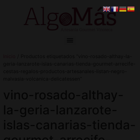
Inicio
/ Productos etiquetados “vino-rosado-althay-la-
geria-lanzarote-islas-canarias-tienda-gourmet-arrecife-
cestas-regalos-productos-artesanales-listan-negro-
malvasia-volcanica-delicatessen”
vino-rosado-althay-
la-geria-lanzarote-
islas-canarias-tienda-
gourmet-arrecife-