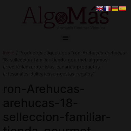
Inicio
/ Productos etiquetados “ron-Arehucas-arehucas-
18-selleccion-familiar-tienda-gourmet-algomas-
arrecife-lanzarote-islas-canarias-productos-
artesanales-delicatessen-cestas-regalos”
ron-Arehucas-
arehucas-18-
selleccion-familiar-
tienda-gourmet-