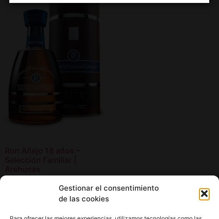
Ron Añejo 18 años –
Selección Familiar |
Arehucas
39,90
€
Gestionar el consentimiento
de las cookies
Añadir al carrito
Para ofrecer las mejores experiencias, utilizamos tecnologías como las