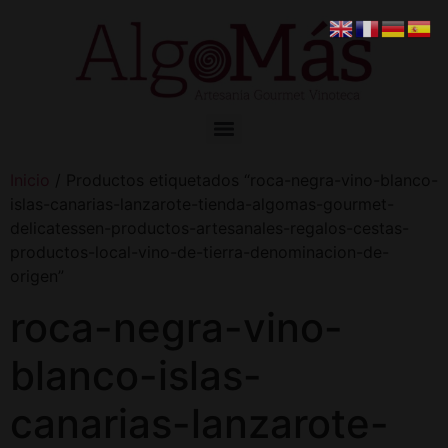
Inicio
/ Productos etiquetados “roca-negra-vino-blanco-
islas-canarias-lanzarote-tienda-algomas-gourmet-
delicatessen-productos-artesanales-regalos-cestas-
productos-local-vino-de-tierra-denominacion-de-
origen”
roca-negra-vino-
blanco-islas-
canarias-lanzarote-