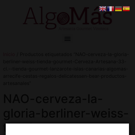
Inicio
/ Productos etiquetados “NAO-cerveza-la-gloria-
berliner-weiss-tienda-gourmet-Cerveza-Artesana-33-
cl.--tienda-gourmet-lanzarote-islas-canarias-algomas-
arrecife-cestas-regalos-delicatessen-bear-productos-
artesanales”
NAO-cerveza-la-
gloria-berliner-weiss-
tienda-gourmet-