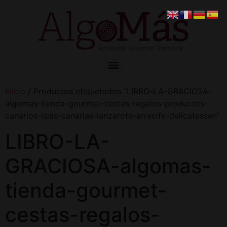
Inicio
/ Productos etiquetados “LIBRO-LA-GRACIOSA-
algomas-tienda-gourmet-cestas-regalos-productos-
canarios-islas-canarias-lanzarote-arrecife-delicatessen”
LIBRO-LA-
GRACIOSA-algomas-
tienda-gourmet-
cestas-regalos-