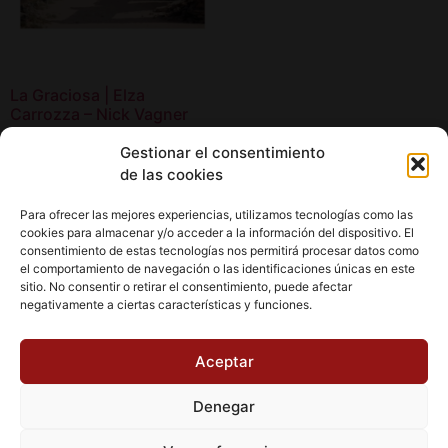
La Graciosa | Elza
Carrozza – Nick Vagner
18,00
€
Gestionar el consentimiento
de las cookies
Añadir al carrito
Para ofrecer las mejores experiencias, utilizamos tecnologías como las
cookies para almacenar y/o acceder a la información del dispositivo. El
consentimiento de estas tecnologías nos permitirá procesar datos como
el comportamiento de navegación o las identificaciones únicas en este
sitio. No consentir o retirar el consentimiento, puede afectar
negativamente a ciertas características y funciones.
Aviso Legal
Política de cookies (UE)
Aceptar
Política de Privacidad
Condiciones de Compra
Denegar
Ofertas Especiales
Wishlist
Carrito
Finalizar Comprar